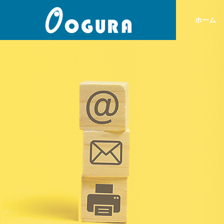
ホーム
ごあいさつ
GREETING
SERVICE
COMPANY
事業案内
企業情報
沿革
HISTORY
心まで包
WRAP YOUR