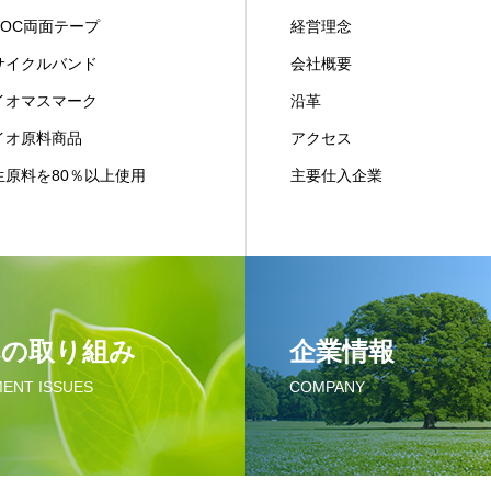
VOC両面テープ
経営理念
サイクルバンド
会社概要
イオマスマーク
沿革
イオ原料商品
アクセス
生原料を80％以上使用
主要仕入企業
への取り組み
企業情報
ENT ISSUES
COMPANY