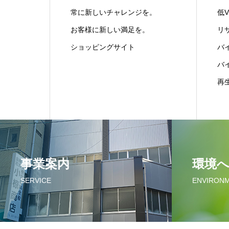
常に新しいチャレンジを。
低
お客様に新しい満足を。
リ
ショッピングサイト
バ
バ
再
事業案内
環境
SERVICE
ENVIRONM