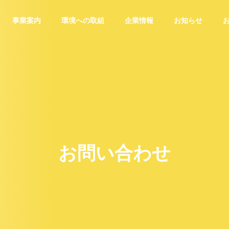
事業案内
環境への取組
企業情報
お知らせ
経営理念
PHILOSOPHY
お
問
い
合
わ
せ
アクセス
ACCESS
常に新しいチャレ
お客様
みたい。
ンジを。
足を。
 HEART
NEW CHALLENGE
NEW SATIS