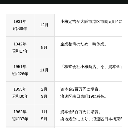
1931年
小椋定吉が大阪市港区市岡元町4にて
12月
昭和6年
1942年
企業整備のため一時休業。
8月
昭和17年
1951年
「株式会社小椋商店」を、資本金百
11月
昭和26年
1955年
2月
資本金2百万円に増資。
昭和30年
9月
浪速区南日東町19に移転。
1962年
1月
資本金5百万円に増資。
昭和37年
5月
換地処分により、浪速区日本橋東5-8(現